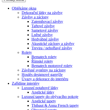
Oblékáme okna
Dekorační látky na závěsy
Závěsy a záclony
Zatemňovací závěsy
Taftové závěsy
Sametové závěsy
Lněné závěsy
Hedvábné závěsy
Akustické záclony a závěsy
Trevira / nehořlavé závěsy
Rolety
Bematech rolety
Římské rolety
Bematech motorové rolety
Závěsné systémy na záclony
Houlès designové garnýže
Úvazy a dekorace do interiéru
Zařídíme interiéry
Luxusní potahové látky
Anglické látky
Luxusní tapety do obývacího pokoje
Anglické tapety
Thibaut & Anna French tapety
Obrazové tapety