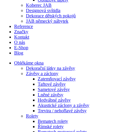
Koberec JAB
Designová svítidla
Dekorace dětských pokojů
JAB německý nábytek
Reference
Značky
Kontakt
O nás
E-Shop
Blog
Oblékáme okna
Dekorační látky na závěsy
Závěsy a záclony
Zatemňovací závěsy
Taftové závěsy
Sametové závěsy
Lněné závěsy
Hedvábné závěsy
Akustické záclony a závěsy
Trevira / nehořlavé závěsy
Rolety
Bematech rolety
Římské rolety
Bematech motorové rolety