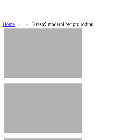
byt pro
rodinu
Home
» » Krásný moderní byt pro rodinu