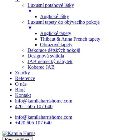
Luxusní potahové látky
▼
Anglické látky
Luxusní tapety do obývacího pokoje
▼
Anglické tapety
Thibaut & Anna French tapety
Obrazové tapety
Dekorace dětských pokojů
Designová svítidla
JAB německý nábytek
Koberec JAB
Značky
Reference
O nás
Blog
Kontakt
info@kamilaharrishome.com
420 – 605 107 640
Skip
info@kamilaharrishome.com
to
+420 605 107 640
content
Primary Menu