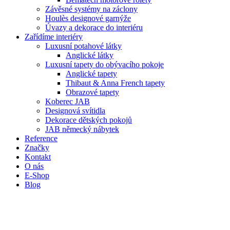
Závěsné systémy na záclony
Houlès designové garnýže
Úvazy a dekorace do interiéru
Zařídíme interiéry
Luxusní potahové látky
Anglické látky
Luxusní tapety do obývacího pokoje
Anglické tapety
Thibaut & Anna French tapety
Obrazové tapety
Koberec JAB
Designová svítidla
Dekorace dětských pokojů
JAB německý nábytek
Reference
Značky
Kontakt
O nás
E-Shop
Blog
Krásný
moderní