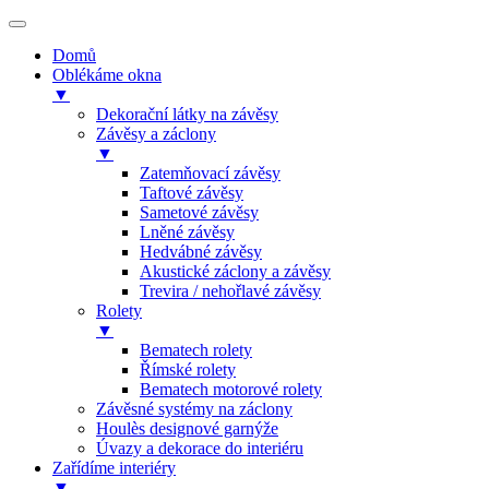
Domů
Oblékáme okna
▼
Dekorační látky na závěsy
Závěsy a záclony
▼
Zatemňovací závěsy
Taftové závěsy
Sametové závěsy
Lněné závěsy
Hedvábné závěsy
Akustické záclony a závěsy
Trevira / nehořlavé závěsy
Rolety
▼
Bematech rolety
Římské rolety
Bematech motorové rolety
Závěsné systémy na záclony
Houlès designové garnýže
Úvazy a dekorace do interiéru
Zařídíme interiéry
▼